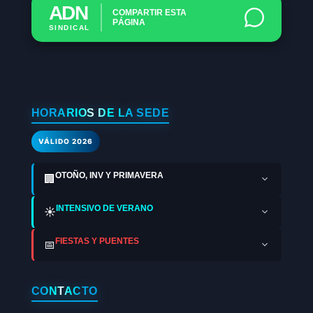
ADN
COMPARTIR ESTA
PÁGINA
SINDICAL
HORARIOS DE LA SEDE
VÁLIDO 2026
OTOÑO, INV Y PRIMAVERA
🏢
INTENSIVO DE VERANO
☀️
FIESTAS Y PUENTES
📅
CONTACTO