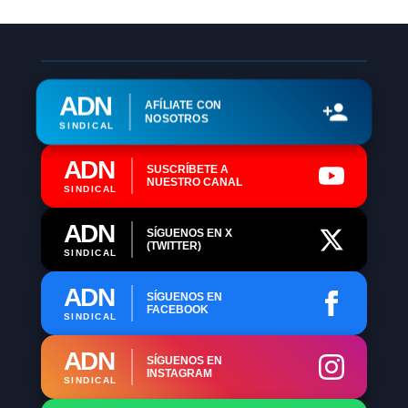
ADN
AFÍLIATE CON
NOSOTROS
SINDICAL
ADN
SUSCRÍBETE A
NUESTRO CANAL
SINDICAL
ADN
SÍGUENOS EN X
(TWITTER)
SINDICAL
ADN
SÍGUENOS EN
FACEBOOK
SINDICAL
ADN
SÍGUENOS EN
INSTAGRAM
SINDICAL