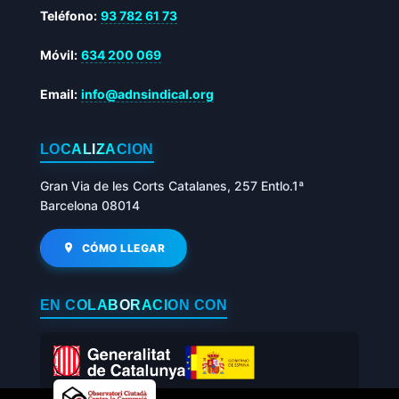
Teléfono:
93 782 61 73
Móvil:
634 200 069
Email:
info@adnsindical.org
LOCALIZACIÓN
Gran Via de les Corts Catalanes, 257 Entlo.1ª
Barcelona 08014
CÓMO LLEGAR
EN COLABORACIÓN CON