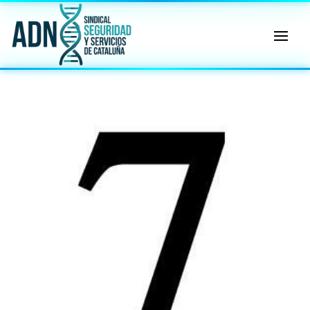
🔄 Menú
✖
ADN
Sindical
ℹ️ Consulta General a Sede (Email)
⚖️ Dpto. Jurídico y Abogados (Email)
🤖 Dudas Rápidas del Convenio (IA)
📊 Herramienta: Tabla Salarial PDF
📄 Herramienta: Generador Plantillas
✊ Trámite: Afiliarse al Sindicato
📍 Info: Horarios y Contacto Sede