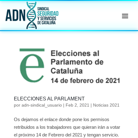
🔄 Menú
✖
ADN
Sindical
ℹ️ Consulta General a Sede (Email)
⚖️ Dpto. Jurídico y Abogados (Email)
🤖 Dudas Rápidas del Convenio (IA)
📊 Herramienta: Tabla Salarial PDF
ELECCIONES AL PARLAMENT
por
adn-sindical_usuario
|
Feb 2, 2021
|
Noticias 2021
📄 Herramienta: Generador Plantillas
Os dejamos el enlace donde pone los permisos
✊ Trámite: Afiliarse al Sindicato
retribuidos a los trabajadores que quieran irán a votar
el próximo 14 de Febrero del 2021 y tengan servicio.
📍 Info: Horarios y Contacto Sede