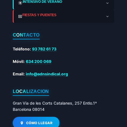
INTENSIVO DE VERANO
☀️
FIESTAS Y PUENTES
📅
CONTACTO
Teléfono:
93 782 61 73
Móvil:
634 200 069
Email:
info@adnsindical.org
LOCALIZACIÓN
Gran Via de les Corts Catalanes, 257 Entlo.1ª
Barcelona 08014
CÓMO LLEGAR