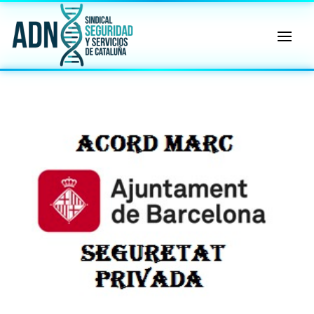
🔄 Menú
✖
ADN
Sindical
ℹ️ Consulta General a Sede (Email)
⚖️ Dpto. Jurídico y Abogados (Email)
🤖 Dudas Rápidas del Convenio (IA)
📊 Herramienta: Tabla Salarial PDF
📄 Herramienta: Generador Plantillas
✊ Trámite: Afiliarse al Sindicato
📍 Info: Horarios y Contacto Sede