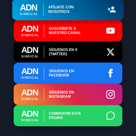
ADN
AFÍLIATE CON
NOSOTROS
SINDICAL
ADN
SUSCRÍBETE A
NUESTRO CANAL
SINDICAL
ADN
SÍGUENOS EN X
(TWITTER)
SINDICAL
ADN
SÍGUENOS EN
FACEBOOK
SINDICAL
ADN
SÍGUENOS EN
INSTAGRAM
SINDICAL
ADN
COMPARTIR ESTA
PÁGINA
SINDICAL