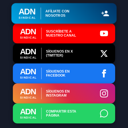
ADN
AFÍLIATE CON
NOSOTROS
SINDICAL
ADN
SUSCRÍBETE A
NUESTRO CANAL
SINDICAL
ADN
SÍGUENOS EN X
(TWITTER)
SINDICAL
ADN
SÍGUENOS EN
FACEBOOK
SINDICAL
ADN
SÍGUENOS EN
INSTAGRAM
SINDICAL
ADN
COMPARTIR ESTA
PÁGINA
SINDICAL