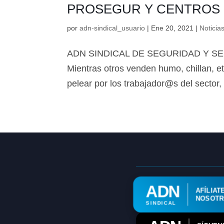
PROSEGUR Y CENTROS
por
adn-sindical_usuario
|
Ene 20, 2021
|
Noticia
ADN SINDICAL DE SEGURIDAD Y SERV
Mientras otros venden humo, chillan, et
pelear por los trabajador@s del sector,
ADN
AFÍLIAT
NOSOT
SINDICAL