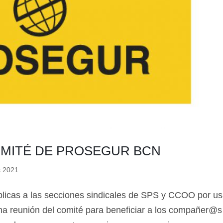
🔄 Menú
✖
ADN Sindical
OMITÉ DE PROSEGUR BCN
s 2021
ℹ️ Consulta General a Sede (Email)
blicas a las secciones sindicales de SPS y CCOO por us
⚖️ Dpto. Jurídico y Abogados (Email)
 reunión del comité para beneficiar a los compañer@s
🤖 Dudas Rápidas del Convenio (IA)