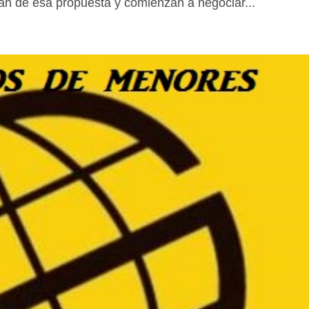
an de esa propuesta y comienzan a negociar...
📊 Herramienta: Tabla Salarial PDF
📄 Herramienta: Generador Plantillas
✊ Trámite: Afiliarse al Sindicato
📍 Info: Horarios y Contacto Sede