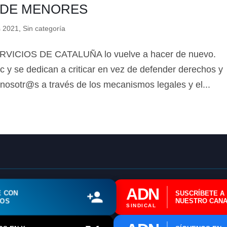
 DE MENORES
s 2021
,
Sin categoría
ICIOS DE CATALUÑA lo vuelve a hacer de nuevo.
c y se dedican a criticar en vez de defender derechos y
 nosotr@s a través de los mecanismos legales y el...
ADN
E CON
SUSCRÍBETE A
ROS
NUESTRO CANA
SINDICAL