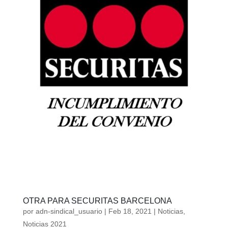
OTRA PARA SECURITAS BARCELONA
por
adn-sindical_usuario
|
Feb 18, 2021
|
Noticias
,
Noticias 2021