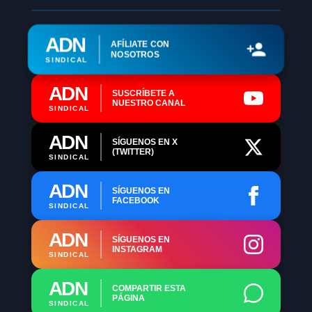
ADN
AFÍLIATE CON
NOSOTROS
SINDICAL
ADN
SUSCRÍBETE A
NUESTRO CANAL
SINDICAL
ADN
SÍGUENOS EN X
(TWITTER)
SINDICAL
ADN
SÍGUENOS EN
FACEBOOK
SINDICAL
ADN
SÍGUENOS EN
INSTAGRAM
SINDICAL
ADN
COMPARTIR ESTA
PÁGINA
SINDICAL