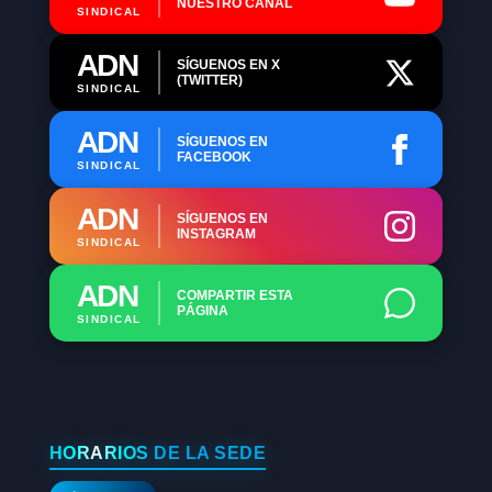
NUESTRO CANAL
SINDICAL
ADN
SÍGUENOS EN X
(TWITTER)
SINDICAL
ADN
SÍGUENOS EN
FACEBOOK
SINDICAL
ADN
SÍGUENOS EN
INSTAGRAM
SINDICAL
ADN
COMPARTIR ESTA
PÁGINA
SINDICAL
HORARIOS DE LA SEDE