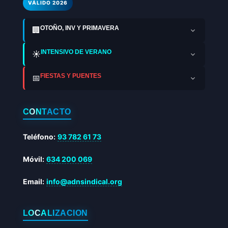
VÁLIDO 2026
OTOÑO, INV Y PRIMAVERA
🏢
INTENSIVO DE VERANO
☀️
FIESTAS Y PUENTES
📅
CONTACTO
Teléfono:
93 782 61 73
Móvil:
634 200 069
Email:
info@adnsindical.org
LOCALIZACIÓN