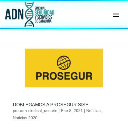
🔄 Menú
✖
ADN
Sindical
ℹ️ Consulta General a Sede (Email)
⚖️ Dpto. Jurídico y Abogados (Email)
🤖 Dudas Rápidas del Convenio (IA)
📊 Herramienta: Tabla Salarial PDF
📄 Herramienta: Generador Plantillas
DOBLEGAMOS A PROSEGUR SISE
por
adn-sindical_usuario
|
Ene 8, 2021
|
Noticias
,
✊ Trámite: Afiliarse al Sindicato
Noticias 2020
📍 Info: Horarios y Contacto Sede