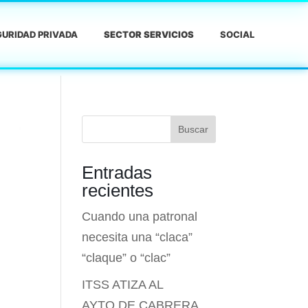
URIDAD PRIVADA
SECTOR SERVICIOS
SOCIAL
Buscar
Entradas
recientes
Cuando una patronal
necesita una “claca”
“claque” o “clac”
ITSS ATIZA AL
AYTO.DE CABRERA