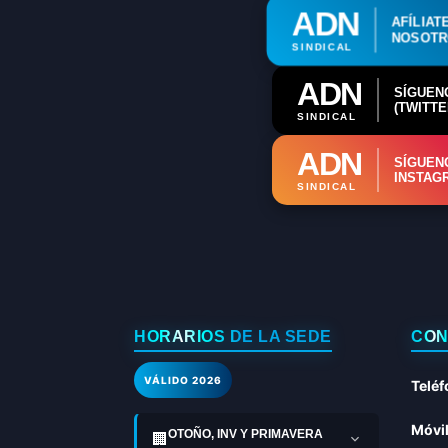
ADN
AFÍLIAT
NOSOT
SINDICAL
ADN
SÍGUEN
(TWITTE
SINDICAL
ADN
SÍGUEN
INSTAG
SINDICAL
HORARIOS DE LA SEDE
CON
VÁLIDO 2026
Teléf
Móvil
OTOÑO, INV Y PRIMAVERA
🏢