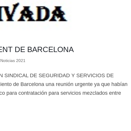
ENT DE BARCELONA
,
Noticias 2021
🔄 Menú
✖
e ADN SINDICAL DE SEGURIDAD Y SERVICIOS DE
ento de Barcelona una reunión urgente ya que habían
o para contratación para servicios mezclados entre
ADN Sindical
ℹ️ Consulta General a Sede (Email)