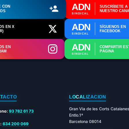
ADN
E CON
SUSCRÍBETE A
ROS
NUESTRO CANA
SINDICAL
ADN
OS EN X
SÍGUENOS EN
R)
FACEBOOK
SINDICAL
ADN
OS EN
COMPARTIR ES
RAM
PÁGINA
SINDICAL
TACTO
LOCALIZACIÓN
Gran Via de les Corts Catalane
ono:
93 782 61 73
Entlo.1ª
Barcelona 08014
:
634 200 069