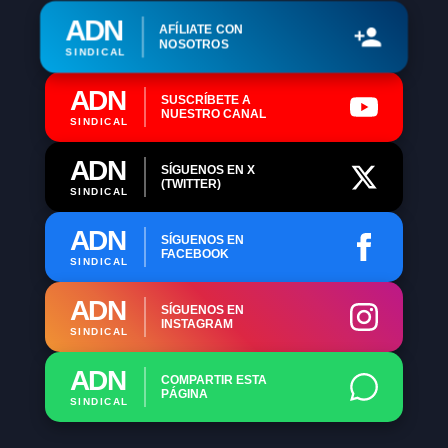
ADN
AFÍLIATE CON
NOSOTROS
SINDICAL
ADN
SUSCRÍBETE A
NUESTRO CANAL
SINDICAL
ADN
SÍGUENOS EN X
(TWITTER)
SINDICAL
ADN
SÍGUENOS EN
FACEBOOK
SINDICAL
ADN
SÍGUENOS EN
INSTAGRAM
SINDICAL
ADN
COMPARTIR ESTA
PÁGINA
SINDICAL