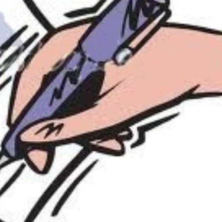
🔄 Menú
✖
ADN Sindical
ℹ️ Consulta General a Sede (Email)
⚖️ Dpto. Jurídico y Abogados (Email)
🤖 Dudas Rápidas del Convenio (IA)