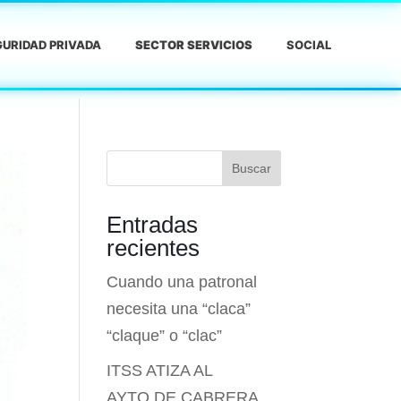
URIDAD PRIVADA
SECTOR SERVICIOS
SOCIAL
Buscar
Entradas
recientes
Cuando una patronal
necesita una “claca”
“claque” o “clac”
ITSS ATIZA AL
AYTO.DE CABRERA