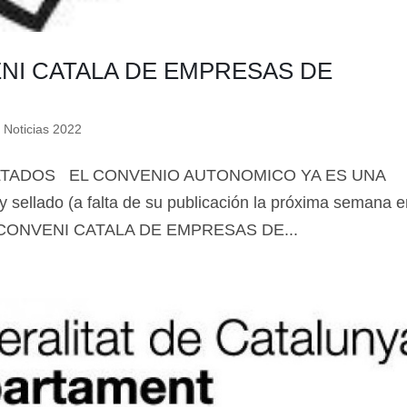
📊 Herramienta: Tabla Salarial PDF
📄 Herramienta: Generador Plantillas
NI CATALA DE EMPRESAS DE
✊ Trámite: Afiliarse al Sindicato
,
Noticias 2022
📍 Info: Horarios y Contacto Sede
ULTADOS EL CONVENIO AUTONOMICO YA ES UNA
sellado (a falta de su publicación la próxima semana e
el “CONVENI CATALA DE EMPRESAS DE...